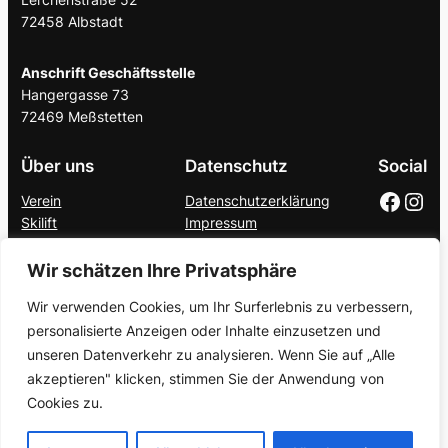
72458 Albstadt
Anschrift Geschäftsstelle
Hangergasse 73
72469 Meßstetten
Über uns
Datenschutz
Social
Facebook
https://www.instagram.com/wsv_ebingen_/
Verein
Datenschutzerklärung
Skilift
Impressum
DSV Skischule
Rennsport
Wir schätzen Ihre Privatsphäre
Breitensport
Wir verwenden Cookies, um Ihr Surferlebnis zu verbessern,
Skihütte
personalisierte Anzeigen oder Inhalte einzusetzen und
SnowShareFamily
Skibörse
unseren Datenverkehr zu analysieren. Wenn Sie auf „Alle
akzeptieren" klicken, stimmen Sie der Anwendung von
Cookies zu.
Gestaltet mit
WordPress