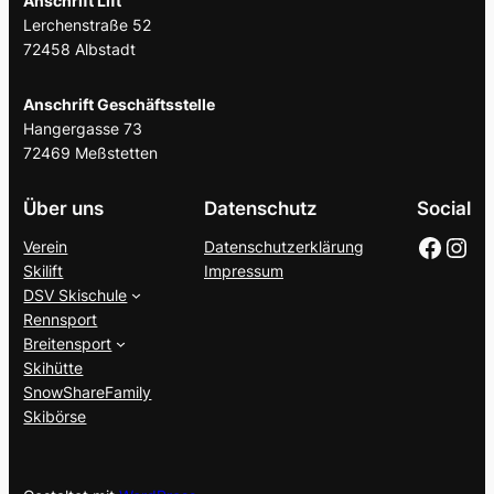
Anschrift Lift
Lerchenstraße 52
72458 Albstadt
Anschrift Geschäftsstelle
Hangergasse 73
72469 Meßstetten
Über uns
Datenschutz
Social
Facebook
https://www.instagram.com/wsv_ebingen_/
Verein
Datenschutzerklärung
Skilift
Impressum
DSV Skischule
Rennsport
Breitensport
Skihütte
SnowShareFamily
Skibörse