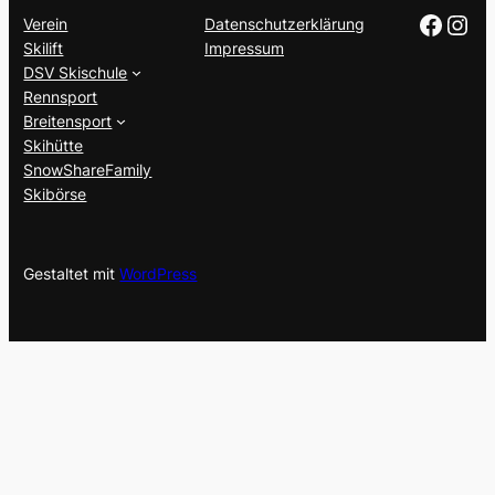
Facebook
https://www.instagram.com/wsv_ebingen_/
Verein
Datenschutzerklärung
Skilift
Impressum
DSV Skischule
Rennsport
Breitensport
Skihütte
SnowShareFamily
Skibörse
Gestaltet mit
WordPress